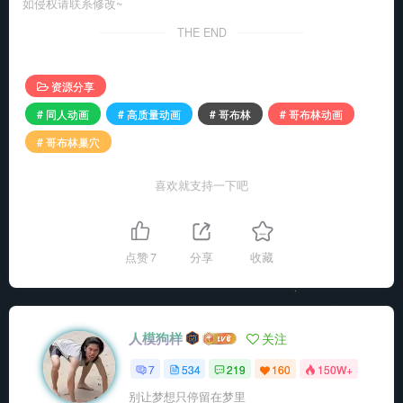
如侵权请联系修改~
THE END
资源分享
# 同人动画
# 高质量动画
# 哥布林
# 哥布林动画
# 哥布林巢穴
喜欢就支持一下吧
点赞
7
分享
收藏
人模狗样
关注
7
534
219
160
150W+
别让梦想只停留在梦里