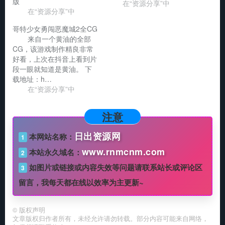
版
在“资源分享”中
在“资源分享”中
哥特少女勇闯恶魔城2全CG
来自一个黄油的全部
CG，该游戏制作精良非常
好看，上次在抖音上看到片
段一眼就知道是黄油。 下
载地址：h…
在“资源分享”中
注意
日出资源网
本网站名称：
1
www.rnmcnm.com
本站永久域名：
2
如图片或链接或内容失效等问题请联系站长或评论区
3
留言，我每天都在线以效率为主更新~
©
版权声明
文章版权归作者所有，未经允许请勿转载。部分内容可能来自网络，