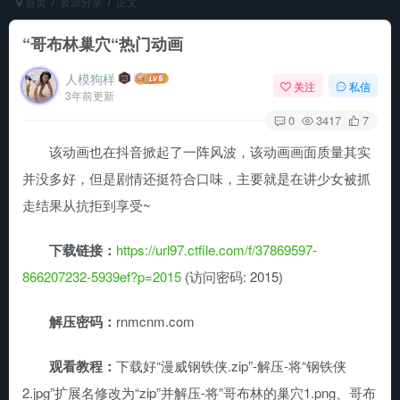
首页
资源分享
正文
“哥布林巢穴“热门动画
人模狗样
关注
私信
3年前更新
0
3417
7
该动画也在抖音掀起了一阵风波，该动画画面质量其实
并没多好，但是剧情还挺符合口味，主要就是在讲少女被抓
走结果从抗拒到享受~
下载链接：
https://url97.ctfile.com/f/37869597-
866207232-5939ef?p=2015
(访问密码: 2015)
解压密码：
rnmcnm.com
观看教程：
下载好“漫威钢铁侠.zip”-解压-将“钢铁侠
2.jpg”扩展名修改为“zip”并解压-将”哥布林的巢穴1.png、哥布