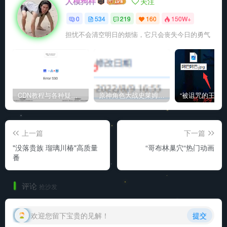
人模狗样
关注
0
534
219
160
150W+
担忧不会清空明日的烦恼，它只会丧失今日的勇气
CDN教程与各种疑难杂症解决方法
原神角色大战史莱姆与丘丘人高质量视频
上一篇
下一篇
"没落贵族 瑠璃川椿"高质量
“哥布林巢穴“热门动画
番
评论
抢沙发
欢迎您留下宝贵的见解！
提交