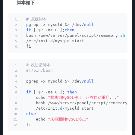
脚本如下：
# 原版脚本
pgrep -x mysqld &
>
 /dev/
null
if
[
 $? -ne 
0
]
;
then
bash /www/server/panel/script/rememory.
sh
/etc/init.
d
/mysqld start
fi
# 改进后脚本
#!/bin/bash
pgrep -x mysqld &
>
 /dev/
null
if
[
 $? -ne 
0
]
; 
then
    echo 
"检测到MySQL停止，正在自动重启..."
    bash /www/server/panel/script/rememory.
sh
    /etc/init.
d
/mysqld start
else
    echo 
"未检测到MySQL停止"
fi