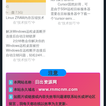
Cursor固然好用，可
是由于SSH远程目标服务器
需要在目标服务器中下载一
Linux ZRAM内存压缩技术
个“cursor-serv…
在“技术技巧”中
在“技术技巧”中
解决Windows远程桌面断开
连接后自动注销锁屏
2分钟教会你解决你的
Windows远程桌面被控
Windows在远程断开连接后
自动注销问题，轻松24H…
在“技术技巧”中
注意
日出资源网
本网站名称：
1
www.rnmcnm.com
本站永久域名：
2
如图片或链接或内容失效等问题请联系站长或评论区
3
留言，我每天都在线以效率为主更新~