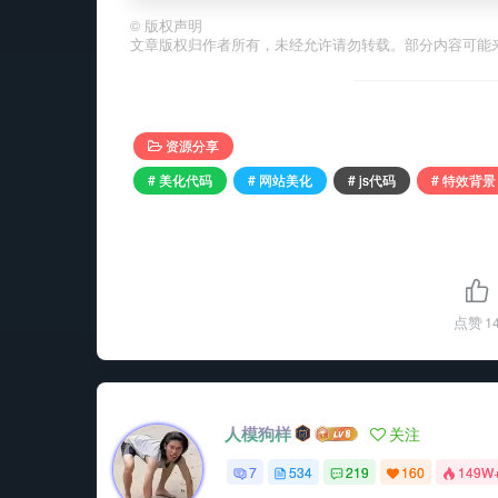
©
版权声明
文章版权归作者所有，未经允许请勿转载。部分内容可能
资源分享
# 美化代码
# 网站美化
# js代码
# 特效背景
点赞
1
人模狗样
关注
7
534
219
160
149W