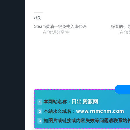
相关
Steam黄油一键免费入库代码
好看的引
在“资源分享”中
在“资
日出资源网
本网站名称：
1
www.rnmcnm.com
本站永久域名：
2
如图片或链接或内容失效等问题请联系站
3