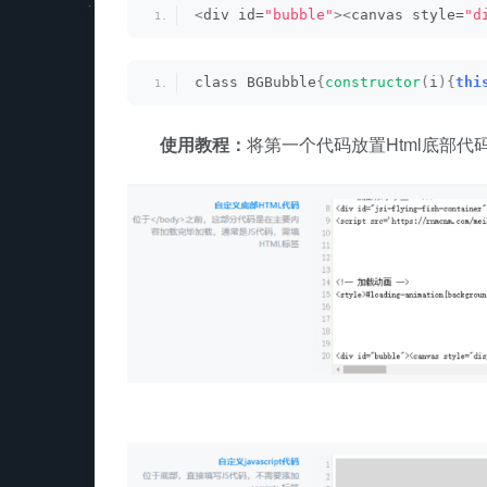
<
div id=
"bubble"
><
canvas style=
"d
class BGBubble
{
constructor
(
i
){
thi
使用教程：
将第一个代码放置Html底部代