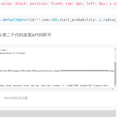
isplay: block; position: fixed; top: 0px; left: 0px; z-i
s
.
defaultOpts
=
{
id:
""
,num:
100
,start_probability:
.1
,radius
码-第二个代码放置js代码即可
Html代码演示图