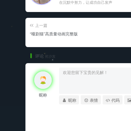
在沉默中努力，让成功自己发声
上一篇
“哑剧猫”高质量动画完整版
评论
抢沙发
昵称
昵称
表情
代码