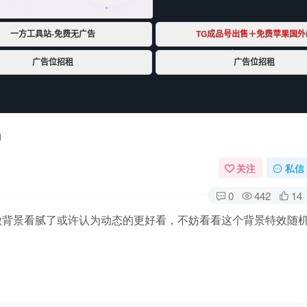
码
关注
私信
0
442
14
做背景看腻了或许认为动态的更好看，不妨看看这个背景特效随