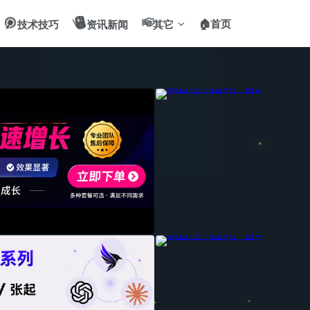
🎯
📻
✌️
🏠首页
技术技巧
资讯新闻
其它