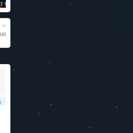
“被诅咒的王子”高质量动漫完整版
免费科学上网梯子软件推荐
3D同人动画“蒂法夜间在厕所的新兼职”
篇
代码
论