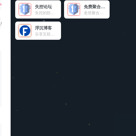
ndex: -1;"
 width=
"1920"
 height=
"28"
><
/canvas
><
/div
>
失控论坛
免费聚合登录
失控的防御系统官方交流论坛。
老登聚合登录是老登互联网科技有限公司旗下的社会化账号聚合登录系统，让网站的最终用户可以一站式选择使用包括微信、微博、QQ、百度等多种社会化帐号登录该站点。简化用户注册登录过程、改善用户浏览站点的体验、迅速提高网站注册量和用户数据量。有完善的开发文档与SDK，方便开发者快速接入。
_min:
1
,radius_max:
2
,radius_add_min:
.3
,radius_add_max:
.5
,
浮沉博客
乐享互联网资源及IT技术的个人博客