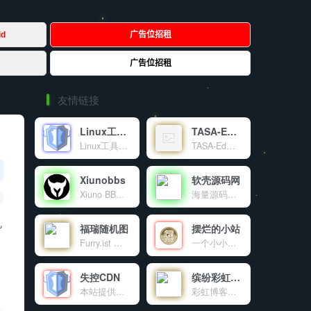
友情链接
Linux工具箱
TASA-Ed官网
Linux工具箱是一个功能强大的Linux系统管理工具，提供系统优化、虚拟内存管理、DNS配置、软件源更换等多种功能，让Linux服务器管理变得简单高效。
TASA-Ed工作室官网！
Xiunobbs
软壳源码网
Xiuno BBS开源程序交流论坛，致力于为使用Xiuno开源程序的站长提供海量的Xiuno插件，Xiuno模板，Xiuno使用交流，精准地为各位站长朋友免费提供了大量的资源文件。本站为Xiuno程序爱好者，众位站长，粉丝朋友共同建设的公益性交流论坛。
海量源码、程序软件、技术资源共享
机
福瑞随机图
摆烂的小站
Furry.ist 是一个有趣又高质量的兽装图片分享平台，通过简单的 API 调用，让开发者和爱好者轻松获取丰富的资源。分享，是乐趣；探索，是热爱。这里，趣味与创意交融，等你来发现！
一个小小的世界
失控CDN
缤纷彩虹天地
本站提供的免费公益CDN
彩虹博客（blog.cccyun.cn）成立于年月日，搭建在新浪sae云计算平台。本站目前作为我的原创程序首发站，同时致力于互联网资源的共享，包括程序源码、各种教程、软件、影视、音乐、电子书、新闻等。对于一些比较不错的有价值的文章，本博客也会适当转载分享。