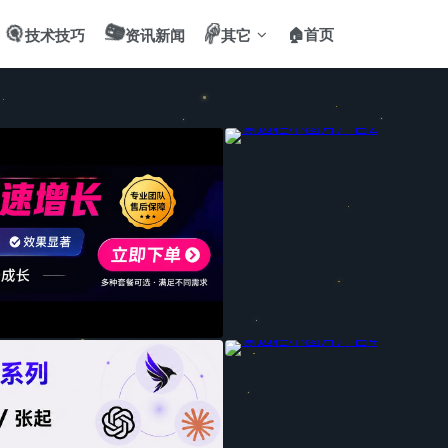
🎯
📻
✌️
🏠首页
技术技巧
资讯新闻
其它