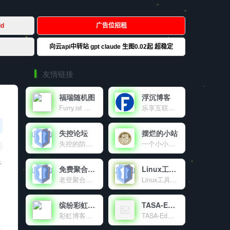
友情链接
福瑞随机图
浮沉博客
Furry.ist 是一个有趣又高质量的兽装图片分享平台，通过简单的 API 调用，让开发者和爱好者轻松获取丰富的资源。分享，是乐趣；探索，是热爱。这里，趣味与创意交融，等你来发现！
乐享互联网资源及IT技术的个人博客
失控论坛
摆烂的小站
失控的防御系统官方交流论坛。
一个小小的世界
看
免费聚合登录
Linux工具箱
老登聚合登录是老登互联网科技有限公司旗下的社会化账号聚合登录系统，让网站的最终用户可以一站式选择使用包括微信、微博、QQ、百度等多种社会化帐号登录该站点。简化用户注册登录过程、改善用户浏览站点的体验、迅速提高网站注册量和用户数据量。有完善的开发文档与SDK，方便开发者快速接入。
Linux工具箱是一个功能强大的Linux系统管理工具，提供系统优化、虚拟内存管理、DNS配置、软件源更换等多种功能，让Linux服务器管理变得简单高效。
缤纷彩虹天地
TASA-Ed官网
彩虹博客（blog.cccyun.cn）成立于年月日，搭建在新浪sae云计算平台。本站目前作为我的原创程序首发站，同时致力于互联网资源的共享，包括程序源码、各种教程、软件、影视、音乐、电子书、新闻等。对于一些比较不错的有价值的文章，本博客也会适当转载分享。
TASA-Ed工作室官网！