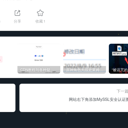
4
分享
收藏
1
+
CDN教程与各种疑难杂症解决方法
原神角色大战史莱姆与丘丘人高质量视频
下一
网站右下角添加MySSL安全认证