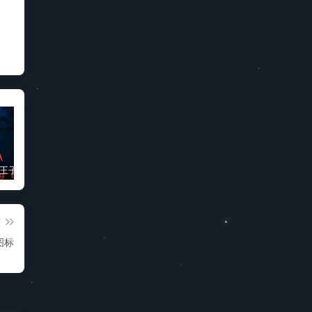
“被诅咒的王子”高质量动漫完整版
免费科学上网梯子软件推荐
3D同人动画“蒂法夜间在厕所的新兼职”
篇
图标