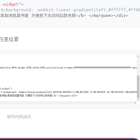
l-widget"
>
 0;background: -webkit-linear-gradient(left,#ffffff,#ff0
添加浏览器书签 方便您下次访问以防失联
<
/b
>
<
/marquee
><
/div
>
的任意位置
填写代码演示