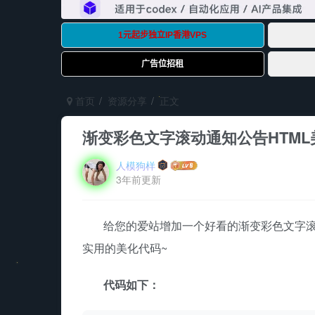
首页
资源分享
正文
渐变彩色文字滚动通知公告HTML
人模狗样
3年前更新
给您的爱站增加一个好看的渐变彩色文字
实用的美化代码~
代码如下：