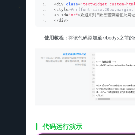
<
div 
class
=
"textwidget custom-htm
<
style
>#nr{font-size:20px;margin:
<
b id=
"nr"
>
欢迎来到日出资源网请把此网址
<
/div
>
使用教程：
将该代码添加至</body>之前
代码运行演示