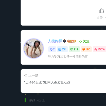
点赞
1
人模狗样
关注
7
534
219
160
150W
努力学习其实是一件很酷的事
上一篇
”贞子的诅咒“3D同人高质量动画
评论
抢沙发