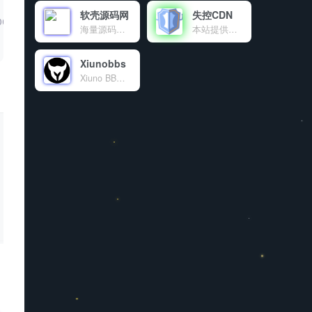
软壳源码网
失控CDN
000 6.25%,#ff7d00 12.5%,#ffff00 18.75%,#00ff00 25%,#00ff
海量源码、程序软件、技术资源共享
本站提供的免费公益CDN
Xiunobbs
Xiuno BBS开源程序交流论坛，致力于为使用Xiuno开源程序的站长提供海量的Xiuno插件，Xiuno模板，Xiuno使用交流，精准地为各位站长朋友免费提供了大量的资源文件。本站为Xiuno程序爱好者，众位站长，粉丝朋友共同建设的公益性交流论坛。