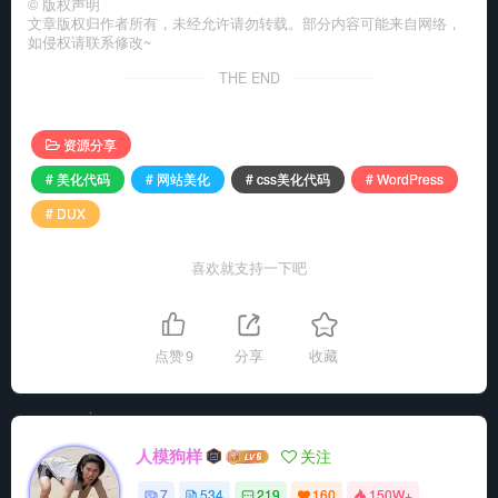
©
版权声明
文章版权归作者所有，未经允许请勿转载。部分内容可能来自网络，
如侵权请联系修改~
THE END
资源分享
# 美化代码
# 网站美化
# css美化代码
# WordPress
# DUX
喜欢就支持一下吧
点赞
9
分享
收藏
人模狗样
关注
7
534
219
160
150W+