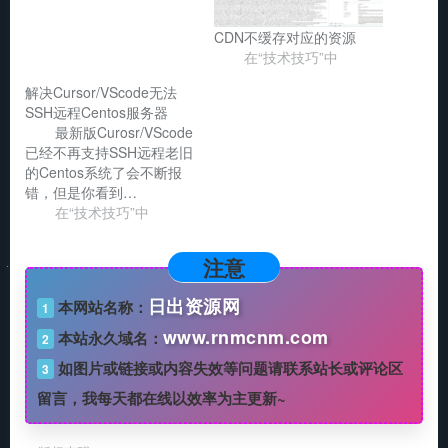
CDN不缓存对应的资源
在“技术技巧”中
解决Cursor/VScode无法
SSH远程Centos服务器
最新版Curosr/VScode
已经不再支持SSH远程老旧
的Centos系统了会不断报
错，但是你看到…
在“技术技巧”中
注意
日出资源网
本网站名称：
1
www.rnmcnm.com
本站永久域名：
2
如图片或链接或内容失效等问题请联系站长或评论区
3
留言，我每天都在线以效率为主更新~