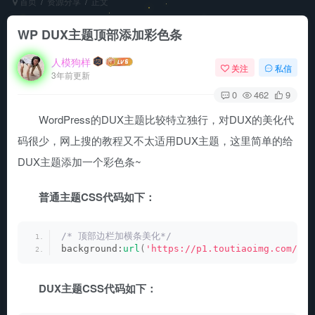
首页
资源分享
正文
WP DUX主题顶部添加彩色条
人模狗样
关注
私信
3年前更新
0
462
9
WordPress的DUX主题比较特立独行，对DUX的美化代
码很少，网上搜的教程又不太适用DUX主题，这里简单的给
DUX主题添加一个彩色条~
普通主题CSS代码如下：
/* 顶部边栏加横条美化*/
background:
url
(
'https://p1.toutiaoimg.com/ori
DUX主题CSS代码如下：