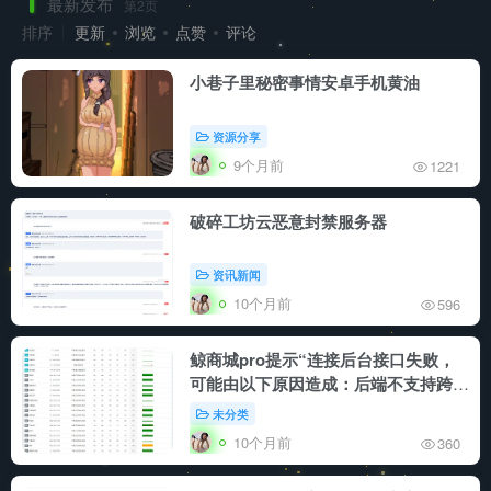
最新发布
第2页
排序
更新
浏览
点赞
评论
小巷子里秘密事情安卓手机黄油
资源分享
9个月前
1221
破碎工坊云恶意封禁服务器
资讯新闻
10个月前
596
鲸商城pro提示“连接后台接口失败，
可能由以下原因造成：后端不支持跨域
CORS、接口地址不存在、请求超时
未分类
等，请联系管理员排查后端接口问题”
10个月前
360
解决方法