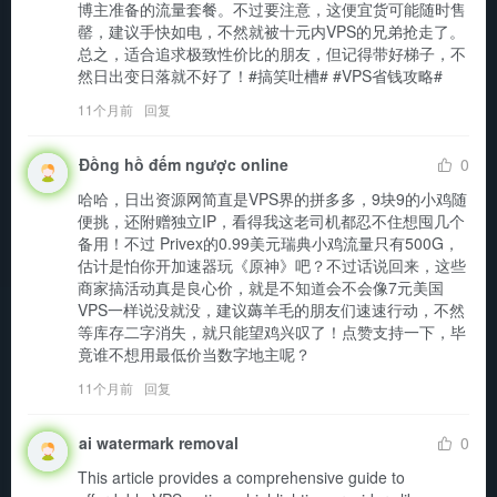
博主准备的流量套餐。不过要注意，这便宜货可能随时售
罄，建议手快如电，不然就被十元内VPS的兄弟抢走了。
总之，适合追求极致性价比的朋友，但记得带好梯子，不
然日出变日落就不好了！#搞笑吐槽# #VPS省钱攻略#
11个月前
回复
Đồng hồ đếm ngược online
0
哈哈，日出资源网简直是VPS界的拼多多，9块9的小鸡随
便挑，还附赠独立IP，看得我这老司机都忍不住想囤几个
备用！不过 Privex的0.99美元瑞典小鸡流量只有500G，
估计是怕你开加速器玩《原神》吧？不过话说回来，这些
商家搞活动真是良心价，就是不知道会不会像7元美国
VPS一样说没就没，建议薅羊毛的朋友们速速行动，不然
等库存二字消失，就只能望鸡兴叹了！点赞支持一下，毕
竟谁不想用最低价当数字地主呢？
11个月前
回复
ai watermark removal
0
This article provides a comprehensive guide to 