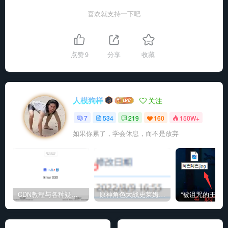
喜欢就支持一下吧
点赞
9
分享
收藏
人模狗样
关注
7
534
219
160
150W+
如果你累了，学会休息，而不是放弃
CDN教程与各种疑难杂症解决方法
原神角色大战史莱姆与丘丘人高质量视频