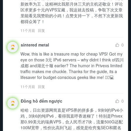
新效率为王，这精神比我那月休三天的主机还敬业！评论
区求更多十元内VPS宝藏，我这就去投稿，争取下次文章
里能看见我赞助的小鸡！点赞支持一下，不然下次更新我
都得众筹了！
11个月前
回复
sintered metal
0
Wow, this is like a treasure map for cheap VPS! Got my 
eye on those 3元 IPv6 servers – why didnt I think of四川
成都 and湖北十堰 earlier? The humor in Privexs limited 
traffic makes me chuckle. Thanks for the guide, its a 
lifesaver for budget-conscious geeks like me! 🕵️‍♂️💻
11个月前
回复
Đồng hồ đếm ngược
0
哈哈，日出资源网简直是VPS界的拼多多，9块9的IPv4小
鸡，3块6的纯IPv6，看得我直呼香迷糊了！特别是Privex
那0.99美元的瑞典VPS，合人民币才7块，流量500G还配
100M宽带，性价比高到飞起，感觉是给穷鬼SEO和匿名