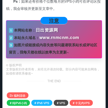
Ps：
如果还有价格个位数每月的VPS小鸡可在评论区投
稿，我会审核并更新至文章中。
注意
日出资源网
本网站名称：
1
www.rnmcnm.com
本站永久域名：
2
如图片或链接或内容失效等问题请联系站长或评论区
3
留言，我每天都在线以效率为主更新~
©
版权声明
文章版权归作者所有，未经允许请勿转载。部分内容可能来自网络，
如侵权请联系修改~
THE END
福利活动
# 纯IPv6小鸡
# IPv6 VPS
# VPS
# 十元内VPS