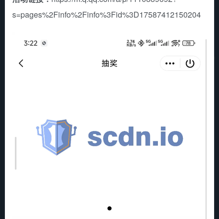
s=pages%2Finfo%2Finfo%3Fid%3D17587412150204