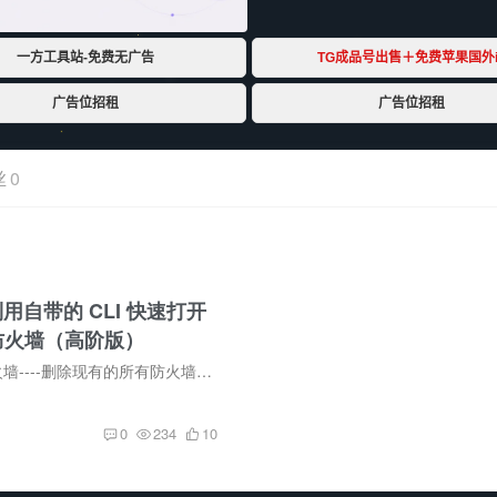
丝
0
用自带的 CLI 快速打开
6 防火墙（高阶版）
1.VPC网络---防火墙----删除现有的所有防火墙2.点击右上角的Cloud Shell 等待进入到系统3.帮下列代码复制黏贴运行，点击回车等待代码运行并且完成curl -Ls https://raw.githubusercontent.com/n...
0
234
10