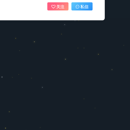
关注
私信