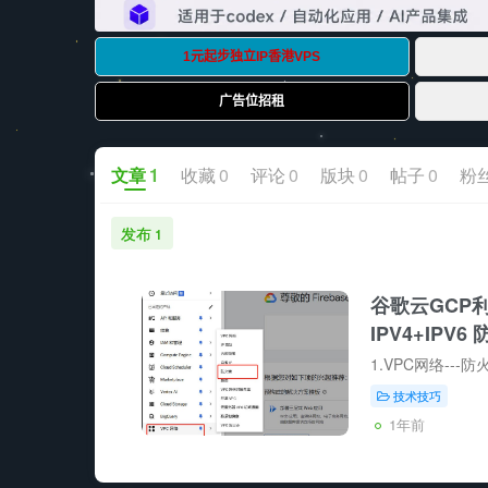
文章
1
收藏
0
评论
0
版块
0
帖子
0
粉
发布
1
谷歌云GCP利
IPV4+IPV
技术技巧
1年前