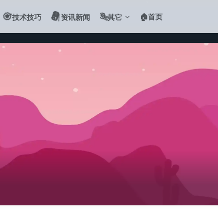
🎯
📻
✌️
🏠首页
技术技巧
资讯新闻
其它