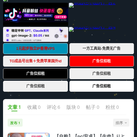
文章
1
收藏
0
评论
6
版块
0
帖子
0
粉丝
0
发布
排序
1
【自购】【pc/安卓】【生肉】りと