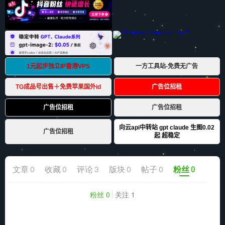
文章
0
收藏
0
评论
3
版块
0
帖子
0
粉丝
0
粉丝 0
关注 1