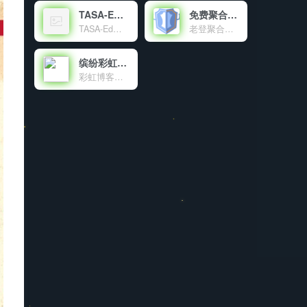
TASA-Ed官网
免费聚合登录
TASA-Ed工作室官网！
老登聚合登录是老登互联网科技有限公司旗下的社会化账号聚合登录系统，让网站的最终用户可以一站式选择使用包括微信、微博、QQ、百度等多种社会化帐号登录该站点。简化用户注册登录过程、改善用户浏览站点的体验、迅速提高网站注册量和用户数据量。有完善的开发文档与SDK，方便开发者快速接入。
缤纷彩虹天地
彩虹博客（blog.cccyun.cn）成立于年月日，搭建在新浪sae云计算平台。本站目前作为我的原创程序首发站，同时致力于互联网资源的共享，包括程序源码、各种教程、软件、影视、音乐、电子书、新闻等。对于一些比较不错的有价值的文章，本博客也会适当转载分享。