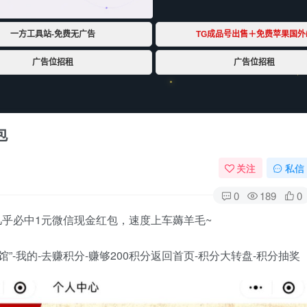
包
关注
私信
0
189
0
乎必中1元微信现金红包，速度上车薅羊毛~
”-我的-去赚积分-赚够200积分返回首页-积分大转盘-积分抽奖