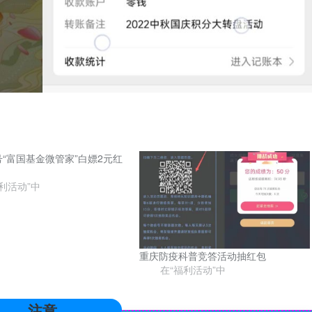
“富国基金微管家”白嫖2元红
利活动”中
重庆防疫科普竞答活动抽红包
在“福利活动”中
注意