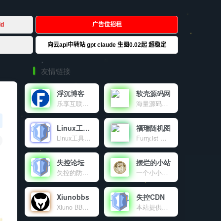
友情链接
浮沉博客
软壳源码网
乐享互联网资源及IT技术的个人博客
海量源码、程序软件、技术资源共享
Linux工具箱
福瑞随机图
Linux工具箱是一个功能强大的Linux系统管理工具，提供系统优化、虚拟内存管理、DNS配置、软件源更换等多种功能，让Linux服务器管理变得简单高效。
Furry.ist 是一个有趣又高质量的兽装图片分享平台，通过简单的 API 调用，让开发者和爱好者轻松获取丰富的资源。分享，是乐趣；探索，是热爱。这里，趣味与创意交融，等你来发现！
失控论坛
摆烂的小站
失控的防御系统官方交流论坛。
一个小小的世界
Xiunobbs
失控CDN
Xiuno BBS开源程序交流论坛，致力于为使用Xiuno开源程序的站长提供海量的Xiuno插件，Xiuno模板，Xiuno使用交流，精准地为各位站长朋友免费提供了大量的资源文件。本站为Xiuno程序爱好者，众位站长，粉丝朋友共同建设的公益性交流论坛。
本站提供的免费公益CDN