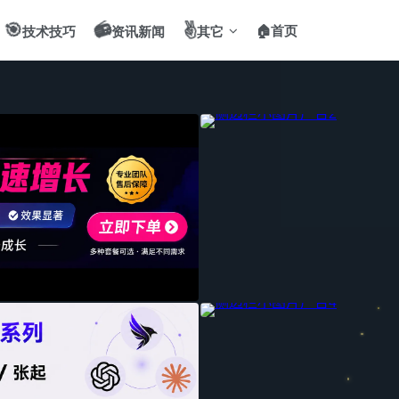
🎯
📻
✌️
🏠首页
技术技巧
资讯新闻
其它