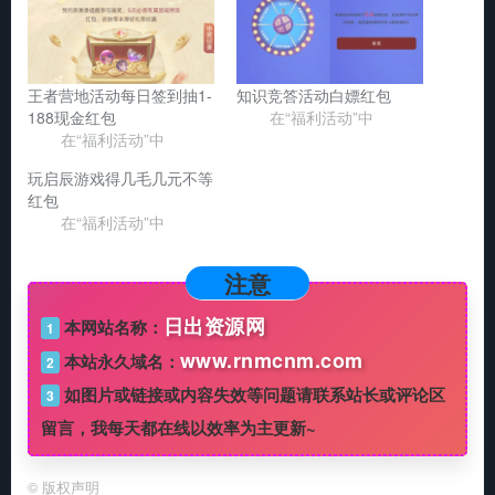
王者营地活动每日签到抽1-
知识竞答活动白嫖红包
188现金红包
在“福利活动”中
在“福利活动”中
玩启辰游戏得几毛几元不等
红包
在“福利活动”中
注意
日出资源网
本网站名称：
1
www.rnmcnm.com
本站永久域名：
2
如图片或链接或内容失效等问题请联系站长或评论区
3
留言，我每天都在线以效率为主更新~
©
版权声明