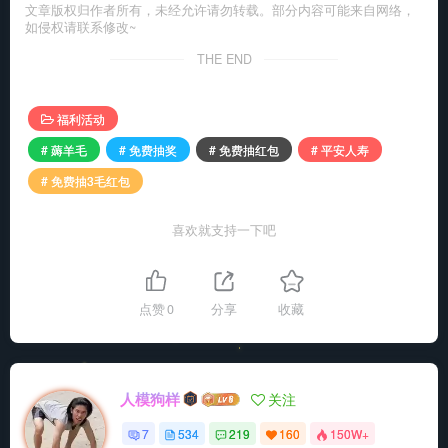
文章版权归作者所有，未经允许请勿转载。部分内容可能来自网络，
如侵权请联系修改~
THE END
福利活动
# 薅羊毛
# 免费抽奖
# 免费抽红包
# 平安人寿
# 免费抽3毛红包
喜欢就支持一下吧
点赞
0
分享
收藏
人模狗样
关注
7
534
219
160
150W+