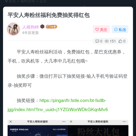
首页
福利活动
正文
平安人寿粉丝福利免费抽奖得红包
人模狗样
关注
私信
4年前更新
0
151
0
平安人寿粉丝福利活动，免费抽红包，星巴克优惠券，
手机，吹风机等，大几率中几毛红包哦~
抽奖步骤：微信打开以下抽奖链接-输入手机号验证码登
录-抽奖即可
抽奖链接：
https://pinganflr.fstle.com/bt-fsdlb-
jgg/index.html?inv_uuid=j1YZGWorWDkGKqnMv6