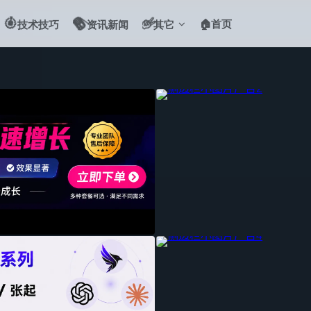
🎯
📻
✌️
🏠首页
技术技巧
资讯新闻
其它