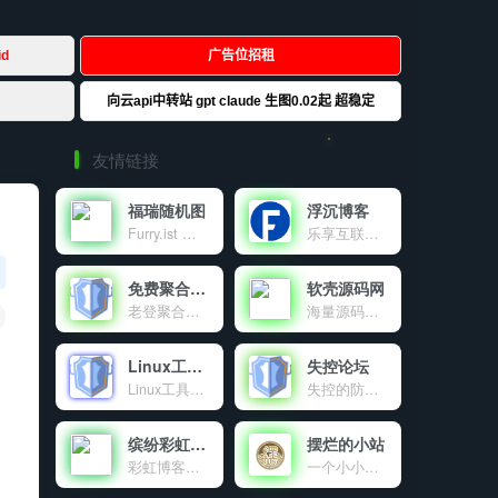
友情链接
福瑞随机图
浮沉博客
Furry.ist 是一个有趣又高质量的兽装图片分享平台，通过简单的 API 调用，让开发者和爱好者轻松获取丰富的资源。分享，是乐趣；探索，是热爱。这里，趣味与创意交融，等你来发现！
乐享互联网资源及IT技术的个人博客
免费聚合登录
软壳源码网
老登聚合登录是老登互联网科技有限公司旗下的社会化账号聚合登录系统，让网站的最终用户可以一站式选择使用包括微信、微博、QQ、百度等多种社会化帐号登录该站点。简化用户注册登录过程、改善用户浏览站点的体验、迅速提高网站注册量和用户数据量。有完善的开发文档与SDK，方便开发者快速接入。
海量源码、程序软件、技术资源共享
Linux工具箱
失控论坛
Linux工具箱是一个功能强大的Linux系统管理工具，提供系统优化、虚拟内存管理、DNS配置、软件源更换等多种功能，让Linux服务器管理变得简单高效。
失控的防御系统官方交流论坛。
缤纷彩虹天地
摆烂的小站
彩虹博客（blog.cccyun.cn）成立于年月日，搭建在新浪sae云计算平台。本站目前作为我的原创程序首发站，同时致力于互联网资源的共享，包括程序源码、各种教程、软件、影视、音乐、电子书、新闻等。对于一些比较不错的有价值的文章，本博客也会适当转载分享。
一个小小的世界