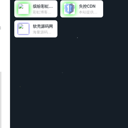
缤纷彩虹天地
失控CDN
彩虹博客（blog.cccyun.cn）成立于年月日，搭建在新浪sae云计算平台。本站目前作为我的原创程序首发站，同时致力于互联网资源的共享，包括程序源码、各种教程、软件、影视、音乐、电子书、新闻等。对于一些比较不错的有价值的文章，本博客也会适当转载分享。
本站提供的免费公益CDN
软壳源码网
来
海量源码、程序软件、技术资源共享