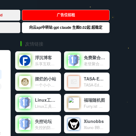
友情链接
浮沉博客
免费聚合登录
乐享互联网资源及IT技术的个人博客
老登聚合登录是老登互联网科技有限公司旗下的社会化账号聚合登录系统，让网站的最终用户可以一站式选择使用包括微信、微博、QQ、百度等多种社会化帐号登录该站点。简化用户注册登录过程、改善用户浏览站点的体验、迅速提高网站注册量和用户数据量。有完善的开发文档与SDK，方便开发者快速接入。
摆烂的小站
TASA-Ed官网
一个小小的世界
TASA-Ed工作室官网！
Linux工具箱
福瑞随机图
Linux工具箱是一个功能强大的Linux系统管理工具，提供系统优化、虚拟内存管理、DNS配置、软件源更换等多种功能，让Linux服务器管理变得简单高效。
Furry.ist 是一个有趣又高质量的兽装图片分享平台，通过简单的 API 调用，让开发者和爱好者轻松获取丰富的资源。分享，是乐趣；探索，是热爱。这里，趣味与创意交融，等你来发现！
失控论坛
Xiunobbs
失控的防御系统官方交流论坛。
Xiuno BBS开源程序交流论坛，致力于为使用Xiuno开源程序的站长提供海量的Xiuno插件，Xiuno模板，Xiuno使用交流，精准地为各位站长朋友免费提供了大量的资源文件。本站为Xiuno程序爱好者，众位站长，粉丝朋友共同建设的公益性交流论坛。
米