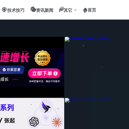
🎯
📻
✌️
🏠首页
技术技巧
资讯新闻
其它