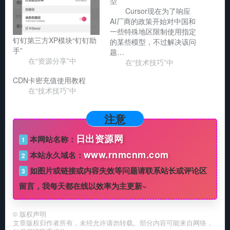
型
Cursor现在为了响应
AI厂商的政策开始对中国和
一些特殊地区限制使用指定
钉钉第三方XP模块“钉钉助
的某些模型，不过解决该问
手”
题…
在“资源分享”中
在“技术技巧”中
CDN卡密充值使用教程
在“技术技巧”中
注意
日出资源网
本网站名称：
1
www.rnmcnm.com
本站永久域名：
2
如图片或链接或内容失效等问题请联系站长或评论区
3
留言，我每天都在线以效率为主更新~
©
版权声明
文章版权归作者所有，未经允许请勿转载。部分内容可能来自网络，