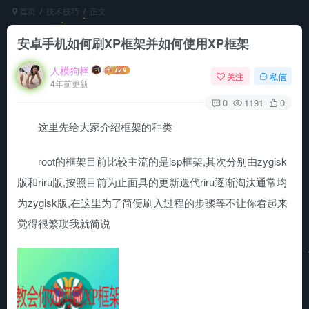
首页
技术技巧
正文
安卓手机如何刷XP框架并如何使用XP框架
人模狗样
关注
私信
4年前更新
0
1191
0
这里先给大家介绍框架的种类
root的框架目前比较主流的是lsp框架,其次分别由zygisk
版和riru版,按照目前为止面具的更新迭代riru逐渐淘汰通常均
为zygisk版,在这里为了简便刷入过程的步骤等不让你看起来
觉得很繁琐我就简说