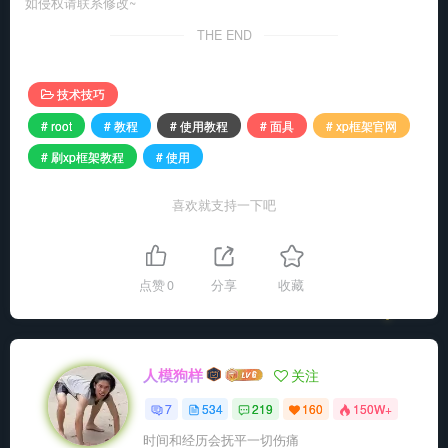
如侵权请联系修改~
THE END
技术技巧
# root
# 教程
# 使用教程
# 面具
# xp框架官网
# 刷xp框架教程
# 使用
喜欢就支持一下吧
点赞
0
分享
收藏
人模狗样
关注
7
534
219
160
150W+
时间和经历会抚平一切伤痛