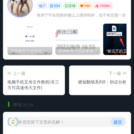
7
534
219
160
150W+
海浪宁可在挡路的礁山上撞得粉碎，也不肯后退一步
CDN教程与各种疑难杂症解决方法
原神角色大战史莱姆与丘丘人高质量视频
上一篇
下一篇
电脑手机互传文件教程(非三
硬核翻墙系列5：协议分析
方可高速传大文件)
评论
抢沙发
欢迎您留下宝贵的见解！
提交