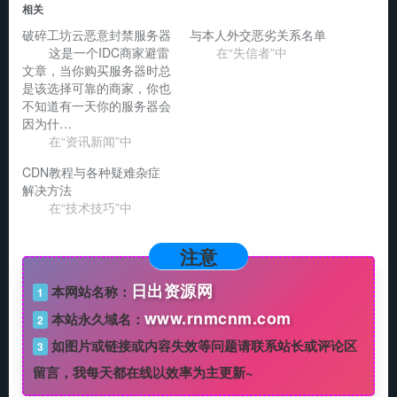
相关
破碎工坊云恶意封禁服务器
与本人外交恶劣关系名单
这是一个IDC商家避雷
在“失信者”中
文章，当你购买服务器时总
是该选择可靠的商家，你也
不知道有一天你的服务器会
因为什…
在“资讯新闻”中
CDN教程与各种疑难杂症
解决方法
在“技术技巧”中
注意
日出资源网
本网站名称：
1
www.rnmcnm.com
本站永久域名：
2
如图片或链接或内容失效等问题请联系站长或评论区
3
留言，我每天都在线以效率为主更新~