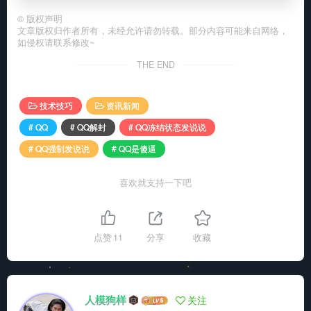
©
版权声明
文章版权归作者所有，未经允许请勿转载。部分内容可能来自网络，
如侵权请联系修改~
THE END
技术技巧
资讯新闻
# QQ
# QQ解封
# QQ冻结状态发说说
# QQ强制发说说
# QQ是傻逼
喜欢就支持一下吧
点赞
11
分享
收藏
人模狗样
关注