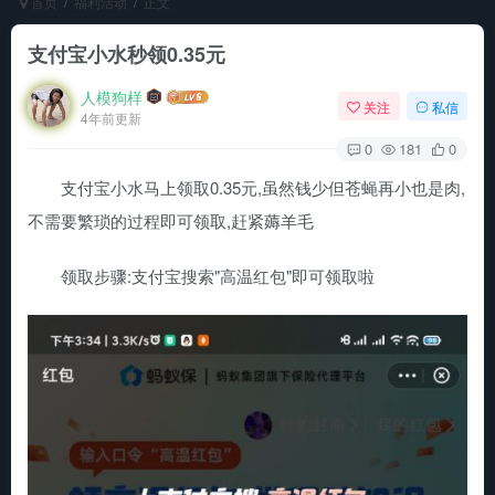
首页
福利活动
正文
支付宝小水秒领0.35元
人模狗样
关注
私信
4年前更新
0
181
0
支付宝小水马上领取0.35元,虽然钱少但苍蝇再小也是肉,
不需要繁琐的过程即可领取,赶紧薅羊毛
领取步骤:支付宝搜索"高温红包"即可领取啦