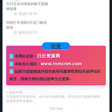
支付宝自动搜集蚂蚁庄园森
林能量
在“资源分享”中
同程打车领取5元无门槛优
惠券
在“福利活动”中
注意
日出资源网
本网站名称：
1
www.rnmcnm.com
本站永久域名：
2
如图片或链接或内容失效等问题请联系站长或评论区
3
留言，我每天都在线以效率为主更新~
©
版权声明
文章版权归作者所有，未经允许请勿转载。部分内容可能来自网络，
如侵权请联系修改~
THE END