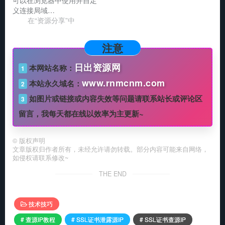
义连接局域…
在“资源分享”中
注意
日出资源网
本网站名称：
1
www.rnmcnm.com
本站永久域名：
2
如图片或链接或内容失效等问题请联系站长或评论区
3
留言，我每天都在线以效率为主更新~
©
版权声明
文章版权归作者所有，未经允许请勿转载。部分内容可能来自网络，
如侵权请联系修改~
THE END
技术技巧
# 查源IP教程
# SSL证书泄露源IP
# SSL证书查源IP