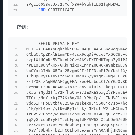
EVgzwQ05SusJxs27XofX8H+bYuhfIL62fqMbDWw=
-----
END
 CERTIFICATE-----
密钥：
-----BEGIN PRIVATE KEY-----
MIIEwAIBADANBgkqhkiG9w0BAQEFAASCBKowggSmAgEAA
OXbuCaXpZKxlB1nmYDv4ssX9dqDiVdce2MxGCCSy+vvjz
nzplXfH0mNn5VEkaxL2OvYJ69xFXEPMUTapaZy01PJJZB
nPE10L8uAfkHx/GRkFMixQk1n4rZnUWCkeVmbz6DJ9djJ
UaSYao3IWkL05FxL25zgmKEEr1FZDtpMl7eYNxt43/lcC
a7hUpORyTGIsxIzgGwJLungu75/yAigmVwMg4FFCVBZmP
z4TZQR1ZAgMBAAECggEBAIxoq+k5bdcCI/oY0JQvRDJXm
Uv5M40Fr0N3Ae40OwI87e+envE0fRlX13kgq+LLKF+WiE
uKaum8Nyd2ffaY2HfhaQhvB/IEDRE3exgZl3HsnqE+K2g
TE0+f/MnYjrkjZ7AKi8m/0JjYPbgCp/+uINHVJ1snxSFX
ydg51H4HoLvtbj6E25AwVBIkexsEj5SOOjcV1py+hcSnK
t1k/yKL4pvn/ytNwdBy1rlr8/45KLslrW2rcHCLmzIECg
ar0PiP70hxq/wFDMOJCAhOHyER03nT9CCgHCqctVJZtlp
jq2yGcxuuRYyE1YbebFpeqIdMZSW63LX2abQm676Uk5eT
2yZXZKVs33xasPvRdewh3ejJChECgYEAwQDXpXCqjzEQw
n0sVf8UbWk/mb2xHCOLhoHEexar9MnA0A4hj1KNQnmzmz