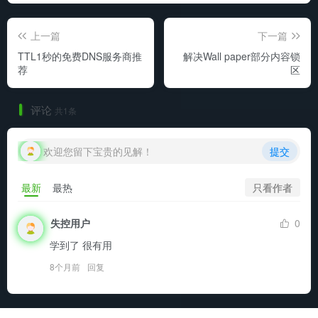
上一篇
下一篇
TTL1秒的免费DNS服务商推
解决Wall paper部分内容锁
荐
区
评论
共1条
欢迎您留下宝贵的见解！
提交
只看作者
最新
最热
失控用户
0
学到了 很有用
8个月前
回复