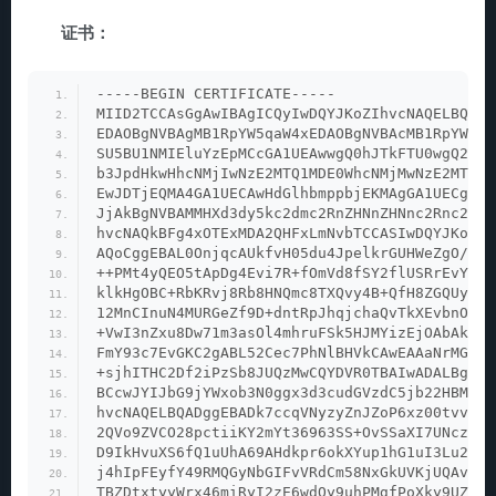
证书：
-----BEGIN CERTIFICATE-----
MIID2TCCAsGgAwIBAgICQyIwDQYJKoZIhvcNAQELBQAwc
EDAOBgNVBAgMB1RpYW5qaW4xEDAOBgNVBAcMB1RpYW5qa
SU5BU1NMIEluYzEpMCcGA1UEAwwgQ0hJTkFTU0wgQ2Vyd
b3JpdHkwHhcNMjIwNzE2MTQ1MDE0WhcNMjMwNzE2MTQ1M
EwJDTjEQMA4GA1UECAwHdGlhbmppbjEKMAgGA1UECgwBM
JjAkBgNVBAMMHXd3dy5kc2dmc2RnZHNnZHNnc2Rnc2Rnc
hvcNAQkBFg4xOTExMDA2QHFxLmNvbTCCASIwDQYJKoZIh
AQoCggEBAL0OnjqcAUkfvH05du4JpelkrGUHWeZgO/iyx
++PMt4yQEO5tApDg4Evi7R+fOmVd8fSY2flUSRrEvY69g
klkHgOBC+RbKRvj8Rb8HNQmc8TXQvy4B+QfH8ZGQUyLFC
12MnCInuN4MURGeZf9D+dntRpJhqjchaQvTkXEvbnOCYo
+VwI3nZxu8Dw71m3asOl4mhruFSk5HJMYizEjOAbAku6e
FmY93c7EvGKC2gABL52Cec7PhNlBHVkCAwEAAaNrMGkwH
+sjhITHC2Df2iPzSb8JUQzMwCQYDVR0TBAIwADALBgNVH
BCcwJYIJbG9jYWxob3N0ggx3d3cudGVzdC5jb22HBMCoA
hvcNAQELBQADggEBADk7ccqVNyzyZnJZoP6xz00tvvsMX
2QVo9ZVCO28pctiiKY2mYt36963SS+OvSSaXI7UNczPcO
D9IkHvuXS6fQ1uUhA69AHdkpr6okXYup1hG1uI3Lu23/F
j4hIpFEyfY49RMQGyNbGIFvVRdCm58NxGkUVKjUQAv9Dl
TBZDtxtyyWrx46miRyI2zE6wdQy9uhPMgfPoXky9UZ+Uu