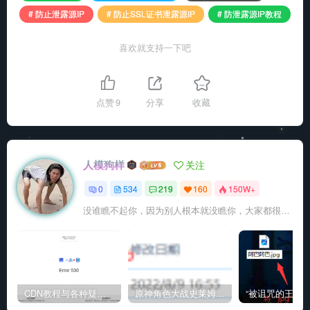
# 防止泄露源IP
# 防止SSL证书泄露源IP
# 防泄露源IP教程
喜欢就支持一下吧
点赞
9
分享
收藏
人模狗样
关注
0
534
219
160
150W+
没谁瞧不起你，因为别人根本就没瞧你，大家都很忙的
CDN教程与各种疑难杂症解决方法
原神角色大战史莱姆与丘丘人高质量视频