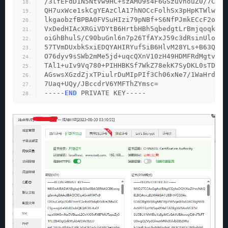
/3lfEFdD1N5NtVw9HC+szAMO9s4F6GSzuvhouZ0/7CaAd
QH7uxWce1skCgYEAzClA17hNOCcFolhSx3pHpKTWlwyrI
lkgaobzfBPBA0FVSuHIzi79pNBf+S6NfPJmkECcF2oD8o
VxDedHIAcXRGiVDYtB6HrtbHBh5qbedgtLrBmjqoqkeHW
oiGhBhulS/C90buGnl6n7p26TfAYxJ59c3dRsinUloN0Y
57TVmDUxbkSxiEDQYAHIRYufSiB6HlvM28YLs+B63QF6a
O76dyv9sSWb2mMe5jd+uqcQXnV10zH49HDMFRdMgtvECg
TAl1+uIv9Vq780+PIHHBKSf7WkZ78ekK7SyDKL0sTDTyy
AGswsXGzdZjxTPiulrDuMIpPIf3Ch06xNe7/1WaHrdqLR
7Uaq+UQy/JBccdrV6YMFThZYmsc=
-----
END
 PRIVATE KEY-----