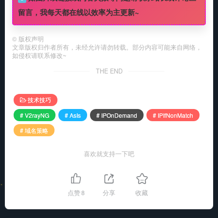
留言，我每天都在线以效率为主更新~
©
版权声明
文章版权归作者所有，未经允许请勿转载。部分内容可能来自网络，
如侵权请联系修改~
THE END
技术技巧
# V2rayNG
# AsIs
# IPOnDemand
# IPIfNonMatch
# 域名策略
喜欢就支持一下吧
点赞
8
分享
收藏