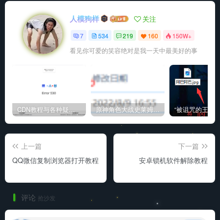
人模狗样
关注
7
534
219
160
150W+
看见你可爱的笑容绝对是我一天中最美好的事
CDN教程与各种疑难杂症解决方法
原神角色大战史莱姆与丘丘人高质量视频
上一篇
下一篇
QQ微信复制浏览器打开教程
安卓锁机软件解除教程
评论
抢沙发