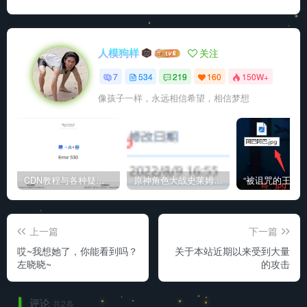
人模狗样
关注
7
534
219
160
150W+
像孩子一样，永远相信希望，相信梦想
CDN教程与各种疑难杂症解决方法
原神角色大战史莱姆与丘丘人高质量视频
上一篇
下一篇
哎~我想她了，你能看到吗？
关于本站近期以来受到大量
左晓晓~
的攻击
评论
共2条