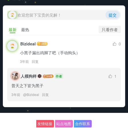
欢迎您留下宝贵的见解！
提交
只看作者
最新
最热
Bizideal
0
小黑子漏出鸡脚了吧（手动狗头）
3年前
回复
人模狗样
1
作者
普天之下皆为黑子
3年前
@
Bizideal
回复
友情链接
站点地图
合作联系