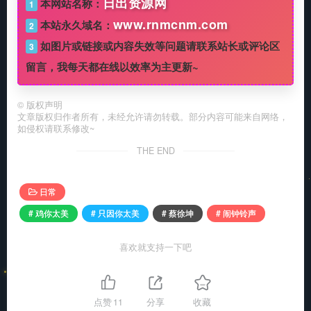
日出资源网
本网站名称：
1
www.rnmcnm.com
本站永久域名：
2
如图片或链接或内容失效等问题请联系站长或评论区
3
留言，我每天都在线以效率为主更新~
©
版权声明
文章版权归作者所有，未经允许请勿转载。部分内容可能来自网络，
如侵权请联系修改~
THE END
日常
# 鸡你太美
# 只因你太美
# 蔡徐坤
# 闹钟铃声
喜欢就支持一下吧
点赞
11
分享
收藏