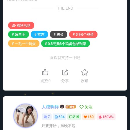
THE END
福利活动
# 薅羊毛
# 京东
# 鸡蛋
# 6毛6个鸡蛋
# 一毛一个鸡蛋
# 0.6元购6个鸡蛋包邮到家
喜欢就支持一下吧
点赞
0
分享
收藏
人模狗样
关注
7
534
219
160
150W+
只要开始，虽晚不迟