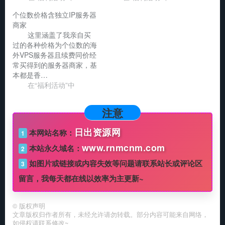
个位数价格含独立IP服务器
商家
这里涵盖了我亲自买
过的各种价格为个位数的海
外VPS服务器且续费同价经
常买得到的服务器商家，基
本都是香…
在“福利活动”中
注意
日出资源网
本网站名称：
1
www.rnmcnm.com
本站永久域名：
2
如图片或链接或内容失效等问题请联系站长或评论区
3
留言，我每天都在线以效率为主更新~
©
版权声明
文章版权归作者所有，未经允许请勿转载。部分内容可能来自网络，
如侵权请联系修改~