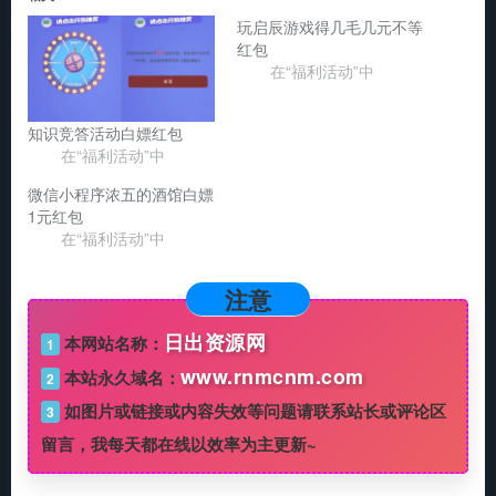
玩启辰游戏得几毛几元不等
红包
在“福利活动”中
知识竞答活动白嫖红包
在“福利活动”中
微信小程序浓五的酒馆白嫖
1元红包
在“福利活动”中
注意
日出资源网
本网站名称：
1
www.rnmcnm.com
本站永久域名：
2
如图片或链接或内容失效等问题请联系站长或评论区
3
留言，我每天都在线以效率为主更新~