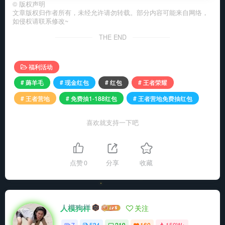
©
版权声明
文章版权归作者所有，未经允许请勿转载。部分内容可能来自网络，
如侵权请联系修改~
THE END
福利活动
# 薅羊毛
# 现金红包
# 红包
# 王者荣耀
# 王者营地
# 免费抽1-188红包
# 王者营地免费抽红包
喜欢就支持一下吧
点赞
0
分享
收藏
人模狗样
关注
7
534
219
160
150W+