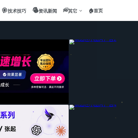
🎯
📻
✌️
🏠首页
技术技巧
资讯新闻
其它