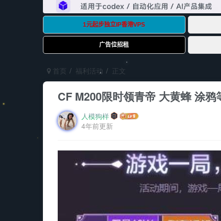
首页
福利活动
正文
CF M200限时领青帝 大黄蜂 涂鸦
人模狗样
4年前更新