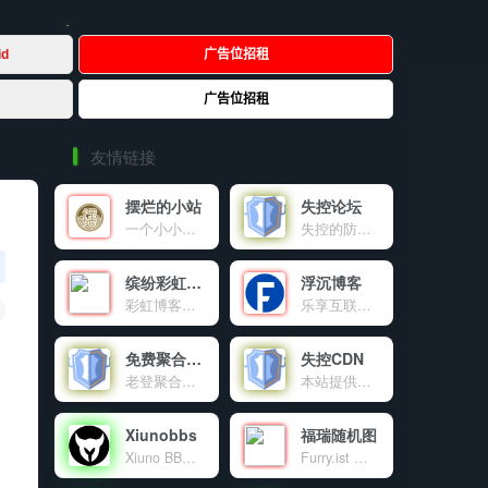
友情链接
摆烂的小站
失控论坛
一个小小的世界
失控的防御系统官方交流论坛。
缤纷彩虹天地
浮沉博客
彩虹博客（blog.cccyun.cn）成立于年月日，搭建在新浪sae云计算平台。本站目前作为我的原创程序首发站，同时致力于互联网资源的共享，包括程序源码、各种教程、软件、影视、音乐、电子书、新闻等。对于一些比较不错的有价值的文章，本博客也会适当转载分享。
乐享互联网资源及IT技术的个人博客
免费聚合登录
失控CDN
老登聚合登录是老登互联网科技有限公司旗下的社会化账号聚合登录系统，让网站的最终用户可以一站式选择使用包括微信、微博、QQ、百度等多种社会化帐号登录该站点。简化用户注册登录过程、改善用户浏览站点的体验、迅速提高网站注册量和用户数据量。有完善的开发文档与SDK，方便开发者快速接入。
本站提供的免费公益CDN
Xiunobbs
福瑞随机图
Xiuno BBS开源程序交流论坛，致力于为使用Xiuno开源程序的站长提供海量的Xiuno插件，Xiuno模板，Xiuno使用交流，精准地为各位站长朋友免费提供了大量的资源文件。本站为Xiuno程序爱好者，众位站长，粉丝朋友共同建设的公益性交流论坛。
Furry.ist 是一个有趣又高质量的兽装图片分享平台，通过简单的 API 调用，让开发者和爱好者轻松获取丰富的资源。分享，是乐趣；探索，是热爱。这里，趣味与创意交融，等你来发现！