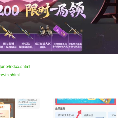
june/index.shtml
une/m.shtml