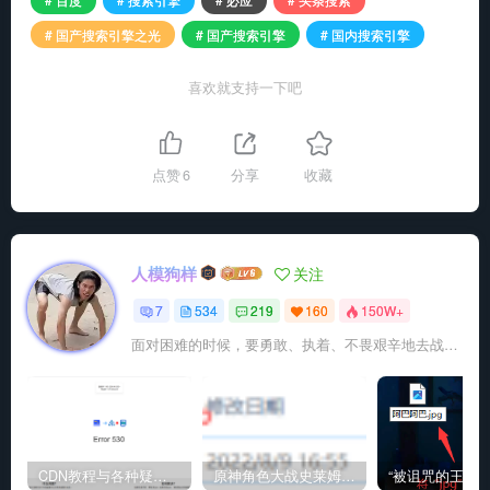
# 国产搜索引擎之光
# 国产搜索引擎
# 国内搜索引擎
喜欢就支持一下吧
点赞
6
分享
收藏
人模狗样
关注
7
534
219
160
150W+
面对困难的时候，要勇敢、执着、不畏艰辛地去战胜它
CDN教程与各种疑难杂症解决方法
原神角色大战史莱姆与丘丘人高质量视频