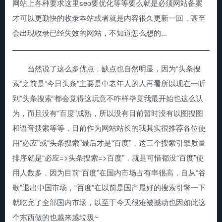
网站上各种要求这里seo要优化等等要么就是必须网站备案
才可以更勤快的收录本站或者就是内容很久更新一回，甚至
会出现收录已经失效的网站，不知道怎么想的...
当然说了这么多优点，缺点也自然明显，因为“头条搜
索”之前是“今日头条”主要是中老年人的人再看所以现在一听
到“头条搜索”都会觉得这玩意不咋样毕竟我最开始也这么认
为，而且没有“百度”成熟，所以没有目前暂时没有以图搜图
和语音搜索等等，目前作为网站站长的我其实很推荐各位使
用“必应”或“头条搜索”最后才是“百度”，这三个搜索引擎质量
排序就是“必应=>头条搜索=>百度”，就是可惜都没“百度”使
用人数多，因为目前“百度”在国内市场占有率很高，自从“谷
歌”退出中国市场，“百度”在以前是国产最好的搜索引擎一下
就吃完了全部国内市场，以至于今天很难被撼动也因如此这
个东西做的也越来越垃圾~