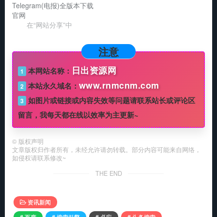
Telegram(电报)全版本下载
官网
在“网站分享”中
注意
日出资源网
本网站名称：
1
www.rnmcnm.com
本站永久域名：
2
如图片或链接或内容失效等问题请联系站长或评论区
3
留言，我每天都在线以效率为主更新~
©
版权声明
文章版权归作者所有，未经允许请勿转载。部分内容可能来自网络，
如侵权请联系修改~
THE END
资讯新闻
# 百度
# 搜索引擎
# 必应
# 头条搜索