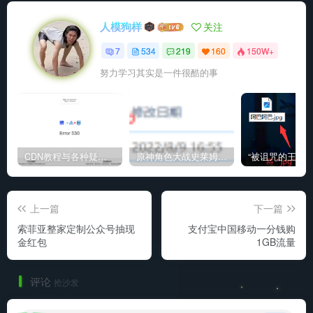
人模狗样
关注
7
534
219
160
150W+
努力学习其实是一件很酷的事
CDN教程与各种疑难杂症解决方法
原神角色大战史莱姆与丘丘人高质量视频
上一篇
下一篇
索菲亚整家定制公众号抽现
支付宝中国移动一分钱购
金红包
1GB流量
评论
抢沙发