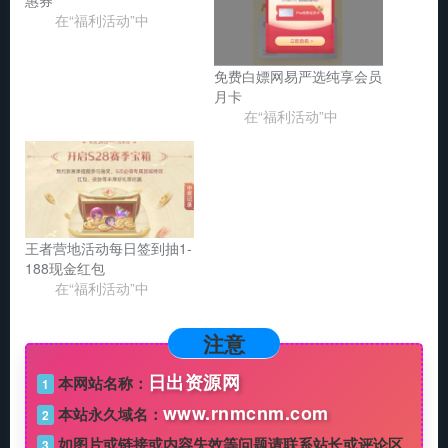
在“福利活动”中
免费白嫖网易严选纯享会员
月卡
在“福利活动”中
王者营地活动每日签到抽1-
188现金红包
在“福利活动”中
注意
日出资源网
本网站名称：
1
www.rnmcnm.com
本站永久域名：
2
如图片或链接或内容失效等问题请联系站长或评论区
3