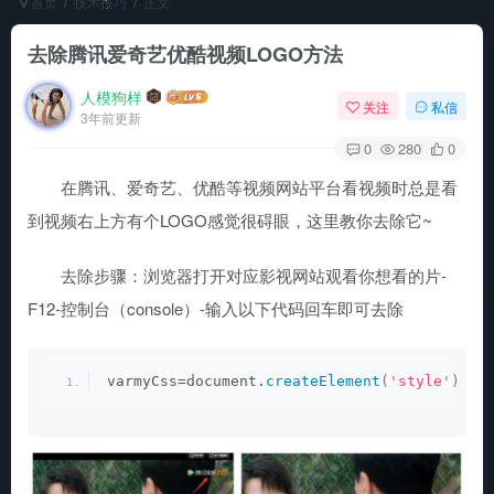
首页
技术技巧
正文
去除腾讯爱奇艺优酷视频LOGO方法
人模狗样
关注
私信
3年前更新
0
280
0
在腾讯、爱奇艺、优酷等视频网站平台看视频时总是看
到视频右上方有个LOGO感觉很碍眼，这里教你去除它~
去除步骤：浏览器打开对应影视网站观看你想看的片-
F12-控制台（console）-输入以下代码回车即可去除
varmyCss=document.
createElement
(
'style'
)
;my