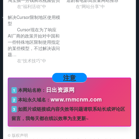
淘宝抽一分钱腾讯视频会员
追剧看电影高质量网站推荐
在“福利活动”中
在“网站分享”中
解决Cursor限制地区使用模
型
Cursor现在为了响应
AI厂商的政策开始对中国和
一些特殊地区限制使用指定
的某些模型，不过解决该问
题…
在“技术技巧”中
注意
日出资源网
本网站名称：
1
www.rnmcnm.com
本站永久域名：
2
如图片或链接或内容失效等问题请联系站长或评论区
3
留言，我每天都在线以效率为主更新~
©
版权声明