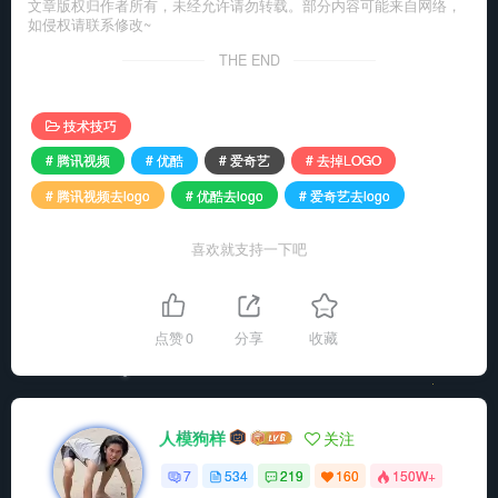
文章版权归作者所有，未经允许请勿转载。部分内容可能来自网络，
如侵权请联系修改~
THE END
技术技巧
# 腾讯视频
# 优酷
# 爱奇艺
# 去掉LOGO
# 腾讯视频去logo
# 优酷去logo
# 爱奇艺去logo
喜欢就支持一下吧
点赞
0
分享
收藏
人模狗样
关注
7
534
219
160
150W+