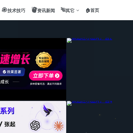
🎯
📻
✌️
🏠首页
技术技巧
资讯新闻
其它