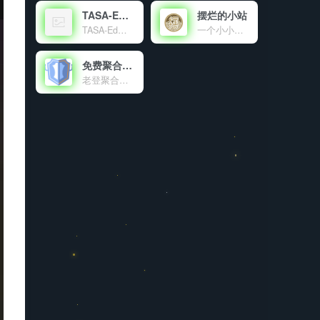
TASA-Ed官网
摆烂的小站
TASA-Ed工作室官网！
一个小小的世界
免费聚合登录
老登聚合登录是老登互联网科技有限公司旗下的社会化账号聚合登录系统，让网站的最终用户可以一站式选择使用包括微信、微博、QQ、百度等多种社会化帐号登录该站点。简化用户注册登录过程、改善用户浏览站点的体验、迅速提高网站注册量和用户数据量。有完善的开发文档与SDK，方便开发者快速接入。