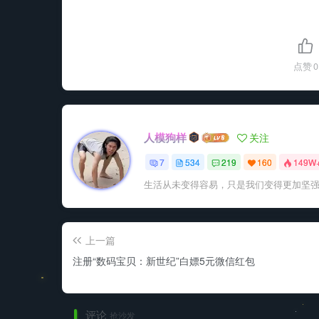
点赞
0
人模狗样
关注
7
534
219
160
149W
生活从未变得容易，只是我们变得更加坚
上一篇
注册“数码宝贝：新世纪”白嫖5元微信红包
评论
抢沙发