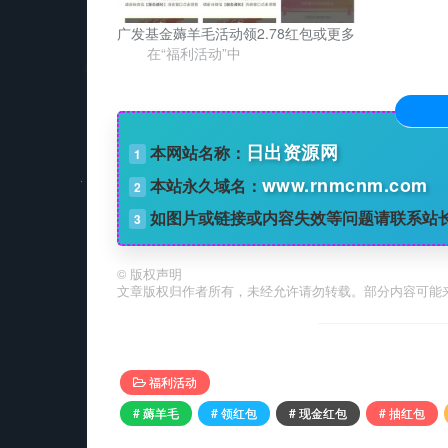
广发基金薅羊毛活动领2.78红包或更多
在“福利活动”中
日出资源网
本网站名称：
1
www.rnmcnm.com
本站永久域名：
2
如图片或链接或内容失效等问题请联系站
3
©
版权声明
文章版权归作者所有，未经允许请勿转载。部分内容可能
福利活动
# 薅羊毛
# 领红包
# 现金红包
# 抽红包