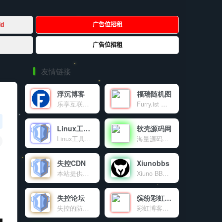
友情链接
浮沉博客
福瑞随机图
乐享互联网资源及IT技术的个人博客
Furry.ist 是一个有趣又高质量的兽装图片分享平台，通过简单的 API 调用，让开发者和爱好者轻松获取丰富的资源。分享，是乐趣；探索，是热爱。这里，趣味与创意交融，等你来发现！
Linux工具箱
软壳源码网
Linux工具箱是一个功能强大的Linux系统管理工具，提供系统优化、虚拟内存管理、DNS配置、软件源更换等多种功能，让Linux服务器管理变得简单高效。
海量源码、程序软件、技术资源共享
失控CDN
Xiunobbs
本站提供的免费公益CDN
Xiuno BBS开源程序交流论坛，致力于为使用Xiuno开源程序的站长提供海量的Xiuno插件，Xiuno模板，Xiuno使用交流，精准地为各位站长朋友免费提供了大量的资源文件。本站为Xiuno程序爱好者，众位站长，粉丝朋友共同建设的公益性交流论坛。
抽
失控论坛
缤纷彩虹天地
失控的防御系统官方交流论坛。
彩虹博客（blog.cccyun.cn）成立于年月日，搭建在新浪sae云计算平台。本站目前作为我的原创程序首发站，同时致力于互联网资源的共享，包括程序源码、各种教程、软件、影视、音乐、电子书、新闻等。对于一些比较不错的有价值的文章，本博客也会适当转载分享。