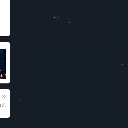
“被诅咒的王子”高质量动漫完整版
免费科学上网梯子软件推荐
3D同人动画“蒂法夜间在厕所的新兼职”
篇
会员