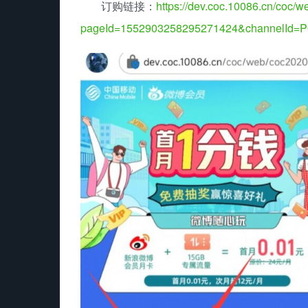
订购链接：
https://dev.coc.10086.cn/coc/
pageId=1552903258295271424&channelId=