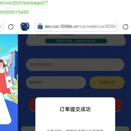
web/coc2020/package2/?
P00000015455