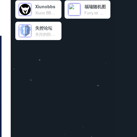
Xiunobbs
福瑞随机图
Xiuno BBS开源程序交流论坛，致力于为使用Xiuno开源程序的站长提供海量的Xiuno插件，Xiuno模板，Xiuno使用交流，精准地为各位站长朋友免费提供了大量的资源文件。本站为Xiuno程序爱好者，众位站长，粉丝朋友共同建设的公益性交流论坛。
Furry.ist 是一个有趣又高质量的兽装图片分享平台，通过简单的 API 调用，让开发者和爱好者轻松获取丰富的资源。分享，是乐趣；探索，是热爱。这里，趣味与创意交融，等你来发现！
失控论坛
失控的防御系统官方交流论坛。