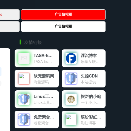
友情链接
TASA-Ed官网
浮沉博客
TASA-Ed工作室官网！
乐享互联网资源及IT技术的个人博客
软壳源码网
失控CDN
海量源码、程序软件、技术资源共享
本站提供的免费公益CDN
Linux工具箱
摆烂的小站
Linux工具箱是一个功能强大的Linux系统管理工具，提供系统优化、虚拟内存管理、DNS配置、软件源更换等多种功能，让Linux服务器管理变得简单高效。
一个小小的世界
免费聚合登录
缤纷彩虹天地
老登聚合登录是老登互联网科技有限公司旗下的社会化账号聚合登录系统，让网站的最终用户可以一站式选择使用包括微信、微博、QQ、百度等多种社会化帐号登录该站点。简化用户注册登录过程、改善用户浏览站点的体验、迅速提高网站注册量和用户数据量。有完善的开发文档与SDK，方便开发者快速接入。
彩虹博客（blog.cccyun.cn）成立于年月日，搭建在新浪sae云计算平台。本站目前作为我的原创程序首发站，同时致力于互联网资源的共享，包括程序源码、各种教程、软件、影视、音乐、电子书、新闻等。对于一些比较不错的有价值的文章，本博客也会适当转载分享。