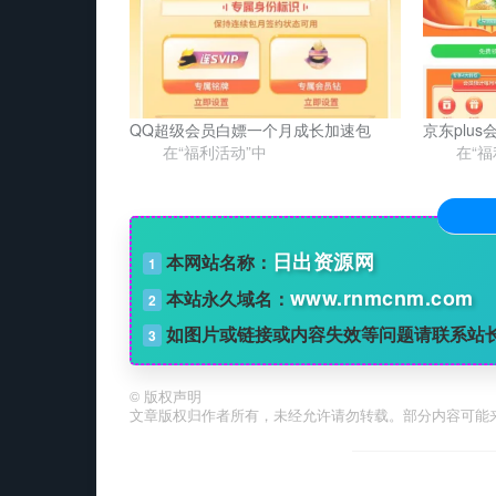
QQ超级会员白嫖一个月成长加速包
京东plu
在“福利活动”中
在“福
日出资源网
本网站名称：
1
www.rnmcnm.com
本站永久域名：
2
如图片或链接或内容失效等问题请联系站
3
©
版权声明
文章版权归作者所有，未经允许请勿转载。部分内容可能