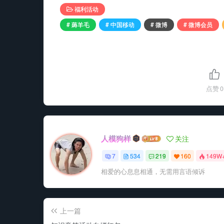
福利活动
# 薅羊毛
# 中国移动
# 微博
# 微博会员
点赞
0
人模狗样
关注
7
534
219
160
149W
相爱的心息息相通，无需用言语倾诉
上一篇