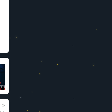
“被诅咒的王子”高质量动漫完整版
免费科学上网梯子软件推荐
3D同人动画“蒂法夜间在厕所的新兼职”
篇