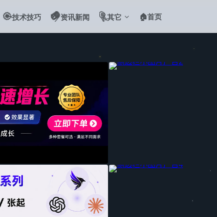
🎯
📻
✌️
🏠首页
技术技巧
资讯新闻
其它