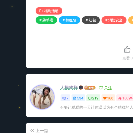
福利活动
# 薅羊毛
# 抽红包
# 红包
# 消防安全
点赞
0
人模狗样
关注
7
534
219
160
150W
不要让糟糕的一天让你误以为有个糟糕的
上一篇