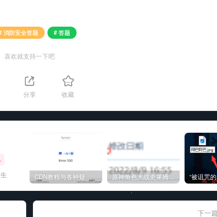
# 消防安全答题
# 答题
喜欢就支持一下吧
分享
收藏
+
人生
CDN教程与各种疑难杂症解决方法
原神角色大战史莱姆与丘丘人高质量视频
下一