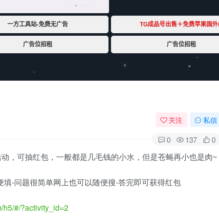
关注
私信
0
137
0
活动，可抽红包，一般都是几毛钱的小水，但是苍蝇再小也是肉~
便填-问题很简单网上也可以随便搜-答完即可获得红包
m/h5/#/?activity_id=2