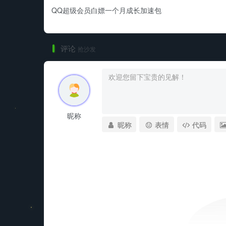
QQ超级会员白嫖一个月成长加速包
评论
抢沙发
昵称
昵称
表情
代码