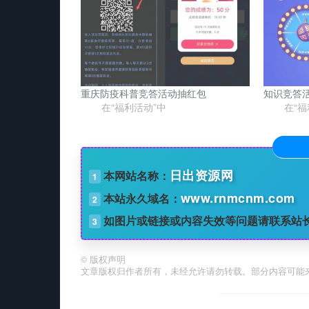
重庆防疫科普竞答活动抽红包
知识竞答
在“福利活动”中
在“福
日出资源网
本网站名称：
1
www.rnmcnm.com
本站永久域名：
2
如图片或链接或内容失效等问题请联系站
3
©
版权声明
文章版权归作者所有，未经允许请勿转载。部分内容可能