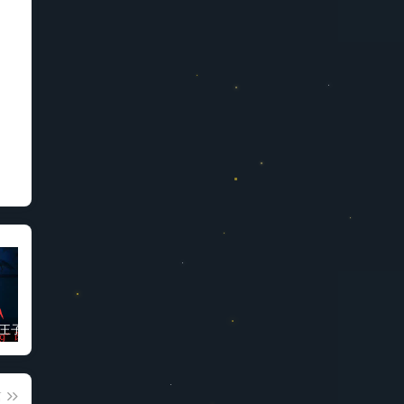
“被诅咒的王子”高质量动漫完整版
免费科学上网梯子软件推荐
3D同人动画“蒂法夜间在厕所的新兼职”
篇