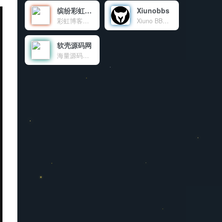
缤纷彩虹天地
Xiunobbs
彩虹博客（blog.cccyun.cn）成立于年月日，搭建在新浪sae云计算平台。本站目前作为我的原创程序首发站，同时致力于互联网资源的共享，包括程序源码、各种教程、软件、影视、音乐、电子书、新闻等。对于一些比较不错的有价值的文章，本博客也会适当转载分享。
Xiuno BBS开源程序交流论坛，致力于为使用Xiuno开源程序的站长提供海量的Xiuno插件，Xiuno模板，Xiuno使用交流，精准地为各位站长朋友免费提供了大量的资源文件。本站为Xiuno程序爱好者，众位站长，粉丝朋友共同建设的公益性交流论坛。
软壳源码网
海量源码、程序软件、技术资源共享