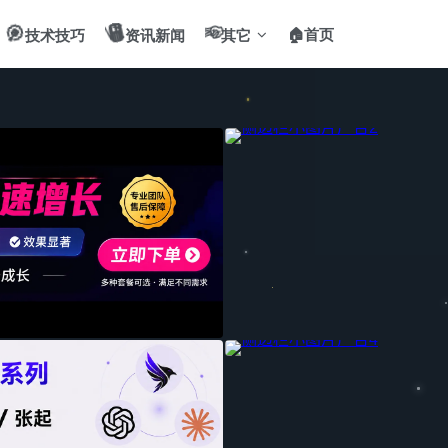
🎯
📻
✌️
🏠首页
技术技巧
资讯新闻
其它