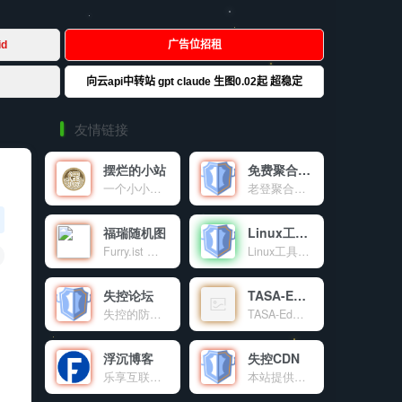
友情链接
摆烂的小站
免费聚合登录
一个小小的世界
老登聚合登录是老登互联网科技有限公司旗下的社会化账号聚合登录系统，让网站的最终用户可以一站式选择使用包括微信、微博、QQ、百度等多种社会化帐号登录该站点。简化用户注册登录过程、改善用户浏览站点的体验、迅速提高网站注册量和用户数据量。有完善的开发文档与SDK，方便开发者快速接入。
福瑞随机图
Linux工具箱
Furry.ist 是一个有趣又高质量的兽装图片分享平台，通过简单的 API 调用，让开发者和爱好者轻松获取丰富的资源。分享，是乐趣；探索，是热爱。这里，趣味与创意交融，等你来发现！
Linux工具箱是一个功能强大的Linux系统管理工具，提供系统优化、虚拟内存管理、DNS配置、软件源更换等多种功能，让Linux服务器管理变得简单高效。
失控论坛
TASA-Ed官网
失控的防御系统官方交流论坛。
TASA-Ed工作室官网！
浮沉博客
失控CDN
乐享互联网资源及IT技术的个人博客
本站提供的免费公益CDN