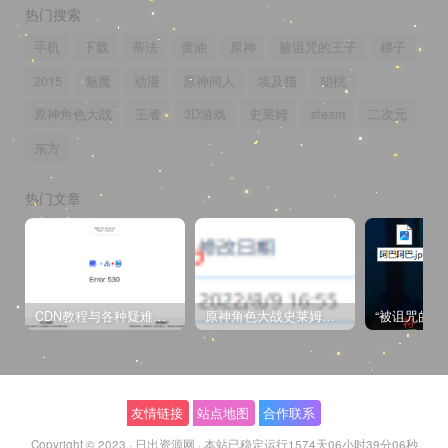
热门搜索
手机
下载
蒂法
黄油
原神
被诅咒的王子
梯子
2015
魅魔
动漫
原神同人
埃及猫
胡桃
原神角色大战
王者
3D游戏
史莱姆
steam
二次元
东方
热门文章
CDN教程与各种疑难杂症解决方法
原神角色大战史莱姆与丘丘人高质量视频
友情链接
站点地图
合作联系
Copyright © 2023 ·
日出资源网
·
本站已稳定运行1574天
06小时39分06秒