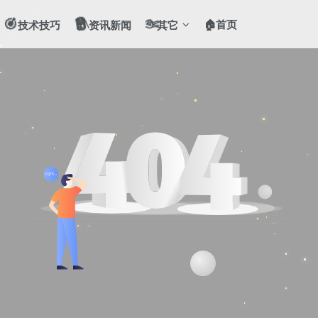
🎯
📻
✌️
🏠首页
技术技巧
资讯新闻
其它