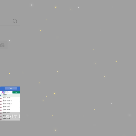
动漫
免费科学上网梯子软件推荐
3D同人动画“蒂法夜间在厕所的新兼职”