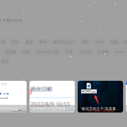
又有趣的旅途
下载
蒂法
黄油
原神
被诅咒的王子
梯子
2015
魅魔
埃及猫
胡桃
原神角色大战
王者
3D游戏
史莱姆
steam
东方
CDN教程与各种疑难杂症解决方法
原神角色大战史莱姆与丘丘人高质量视频
“被诅咒的王子”高质量动漫完整版