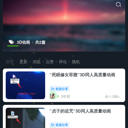
3D动画
共2篇
排序
更新
浏览
点赞
评论
随机
“死眠修女菲雅”3D同人高质量动画
资源分享
3年前
1.3W+
”贞子的诅咒“3D同人高质量动画
资源分享