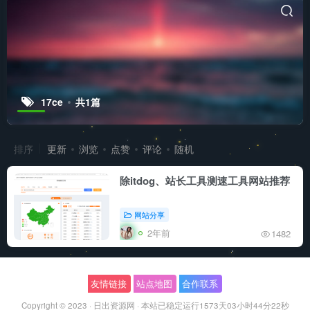
17ce
共1篇
排序
更新
浏览
点赞
评论
随机
除itdog、站长工具测速工具网站推荐
网站分享
2年前
1482
友情链接
站点地图
合作联系
Copyright © 2023 ·
日出资源网
·
本站已稳定运行1573天
03小时44分22秒