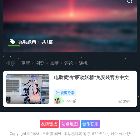
驱动妖精
共1篇
排序
更新
浏览
点赞
评论
随机
电脑黄油"驱动妖精"免安装官方中文
资源分享
4年前
2W+
友情链接
站点地图
合作联系
Copyright © 2023 ·
日出资源网
·
本站已稳定运行1572天
01小时04分44秒