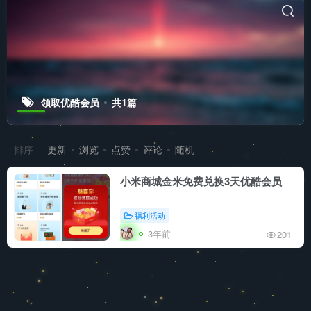
领取优酷会员
共1篇
排序
更新
浏览
点赞
评论
随机
小米商城金米免费兑换3天优酷会员
福利活动
3年前
201