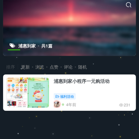
浦惠到家
共1篇
排序
更新
浏览
点赞
评论
随机
浦惠到家小程序一元购活动
福利活动
4年前
231