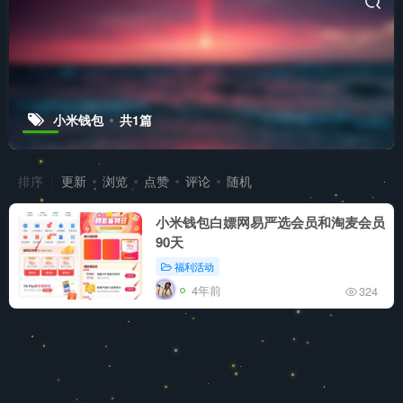
小米钱包
共1篇
排序
更新
浏览
点赞
评论
随机
小米钱包白嫖网易严选会员和淘麦会员
90天
福利活动
4年前
324