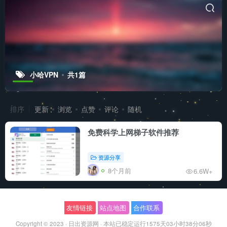
小哈VPN
共1篇
排序
更新
浏览
点赞
评论
随机
免费科学上网梯子软件推荐
资源分享
8个月前
6.6W+
友情链接
站点地图
合作联系
Copyright © 2023 ·
日出资源网
·
本站已稳定运行1575天
03小时38分06秒