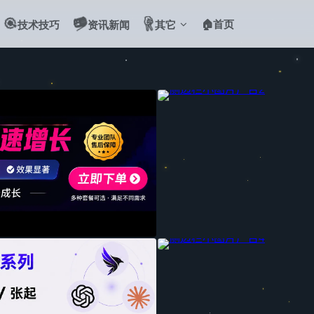
🎯
📻
✌️
🏠首页
技术技巧
资讯新闻
其它