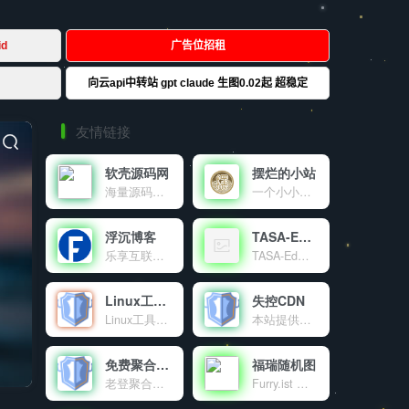
友情链接
软壳源码网
摆烂的小站
海量源码、程序软件、技术资源共享
一个小小的世界
浮沉博客
TASA-Ed官网
乐享互联网资源及IT技术的个人博客
TASA-Ed工作室官网！
Linux工具箱
失控CDN
Linux工具箱是一个功能强大的Linux系统管理工具，提供系统优化、虚拟内存管理、DNS配置、软件源更换等多种功能，让Linux服务器管理变得简单高效。
本站提供的免费公益CDN
免费聚合登录
福瑞随机图
老登聚合登录是老登互联网科技有限公司旗下的社会化账号聚合登录系统，让网站的最终用户可以一站式选择使用包括微信、微博、QQ、百度等多种社会化帐号登录该站点。简化用户注册登录过程、改善用户浏览站点的体验、迅速提高网站注册量和用户数据量。有完善的开发文档与SDK，方便开发者快速接入。
Furry.ist 是一个有趣又高质量的兽装图片分享平台，通过简单的 API 调用，让开发者和爱好者轻松获取丰富的资源。分享，是乐趣；探索，是热爱。这里，趣味与创意交融，等你来发现！