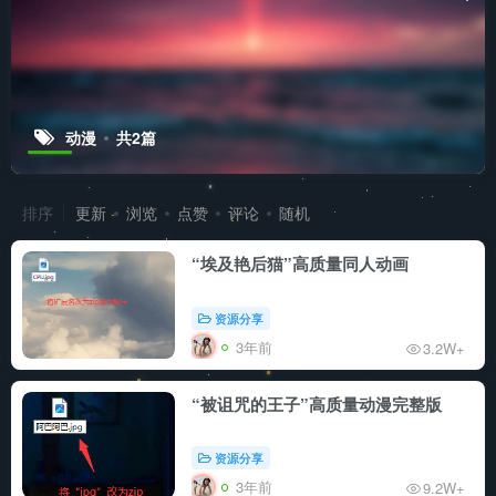
动漫
共2篇
排序
更新
浏览
点赞
评论
随机
“埃及艳后猫”高质量同人动画
资源分享
3年前
3.2W+
“被诅咒的王子”高质量动漫完整版
资源分享
3年前
9.2W+