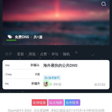
免费DNS
共1篇
排序
更新
浏览
点赞
评论
随机
海外最快的公共DNS
技术技巧
3年前
2743
友情链接
站点地图
合作联系
Copyright © 2023 ·
日出资源网
·
本站已稳定运行1573天
14小时32分32秒