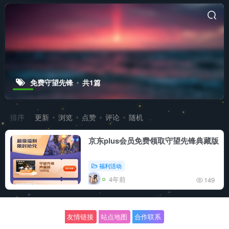
免费守望先锋
共1篇
排序
更新
浏览
点赞
评论
随机
京东plus会员免费领取守望先锋典藏版
福利活动
4年前
149
友情链接
站点地图
合作联系