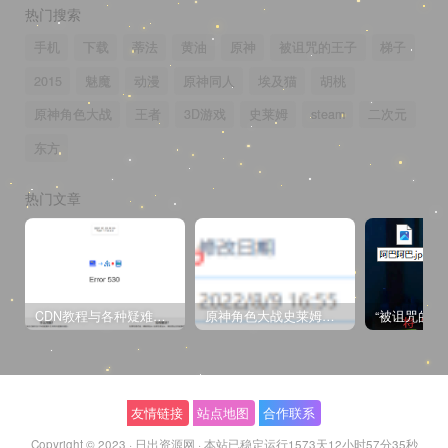
热门搜索
手机
下载
蒂法
黄油
原神
被诅咒的王子
梯子
2015
魅魔
动漫
原神同人
埃及猫
胡桃
原神角色大战
王者
3D游戏
史莱姆
steam
二次元
东方
热门文章
CDN教程与各种疑难杂症解决方法
原神角色大战史莱姆与丘丘人高质量视频
友情链接
站点地图
合作联系
Copyright © 2023 ·
日出资源网
·
本站已稳定运行1573天
12小时57分35秒