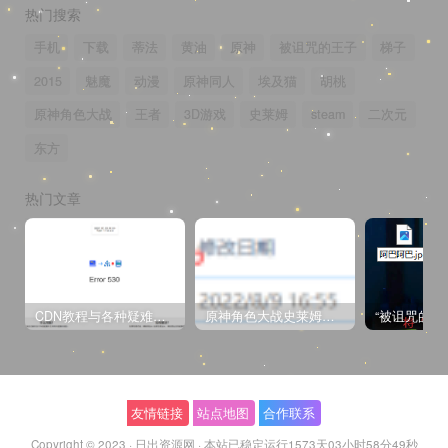
热门搜索
手机
下载
蒂法
黄油
原神
被诅咒的王子
梯子
2015
魅魔
动漫
原神同人
埃及猫
胡桃
原神角色大战
王者
3D游戏
史莱姆
steam
二次元
东方
热门文章
CDN教程与各种疑难杂症解决方法
原神角色大战史莱姆与丘丘人高质量视频
友情链接
站点地图
合作联系
Copyright © 2023 ·
日出资源网
·
本站已稳定运行1573天
03小时58分49秒