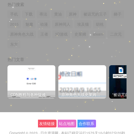
热门搜索
手机
下载
蒂法
黄油
原神
被诅咒的王子
梯子
2015
魅魔
动漫
原神同人
埃及猫
胡桃
原神角色大战
王者
3D游戏
史莱姆
steam
二次元
东方
热门文章
CDN教程与各种疑难杂症解决方法
原神角色大战史莱姆与丘丘人高质量视频
友情链接
站点地图
合作联系
Copyright © 2023 ·
日出资源网
·
本站已稳定运行1575天
10小时07分21秒