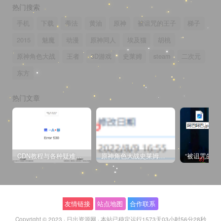
热门搜索
手机
下载
蒂法
黄油
原神
被诅咒的王子
梯子
2015
魅魔
动漫
原神同人
埃及猫
胡桃
原神角色大战
王者
3D游戏
史莱姆
steam
二次元
东方
热门文章
CDN教程与各种疑难杂症解决方法
原神角色大战史莱姆与丘丘人高质量视频
友情链接
站点地图
合作联系
Copyright © 2023 ·
日出资源网
·
本站已稳定运行1573天
03小时56分28秒