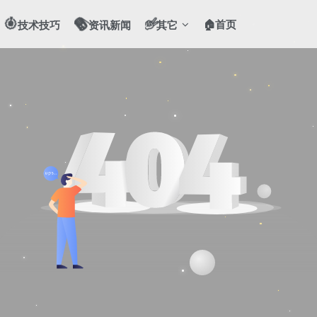
🎯
📻
🏠首页
✌️
技术技巧
资讯新闻
其它