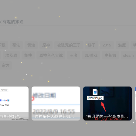
又有趣的旅途
下载
蒂法
黄油
原神
被诅咒的王子
梯子
2015
魅魔
埃及猫
胡桃
原神角色大战
王者
3D游戏
史莱姆
steam
东方
CDN教程与各种疑难杂症解决方法
原神角色大战史莱姆与丘丘人高质量视频
“被诅咒的王子”高质量动漫完整版