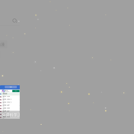
动漫
免费科学上网梯子软件推荐
3D同人动画“蒂法夜间在厕所的新兼职”