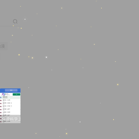
动漫
免费科学上网梯子软件推荐
3D同人动画“蒂法夜间在厕所的新兼职”