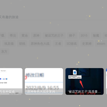
又有趣的旅途
下载
蒂法
黄油
原神
被诅咒的王子
梯子
2015
魅魔
埃及猫
胡桃
原神角色大战
王者
3D游戏
史莱姆
steam
东方
CDN教程与各种疑难杂症解决方法
原神角色大战史莱姆与丘丘人高质量视频
“被诅咒的王子”高质量动漫完整版