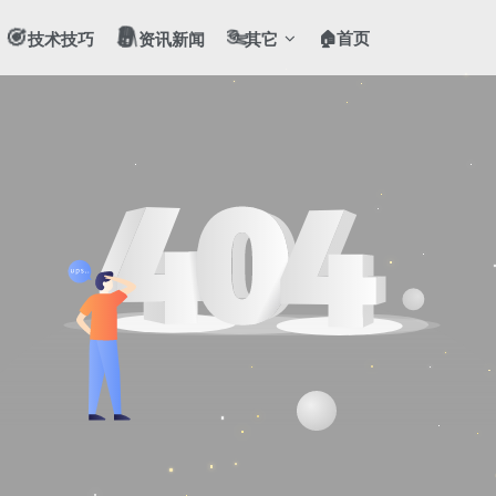
🎯
📻
✌️
🏠首页
技术技巧
资讯新闻
其它