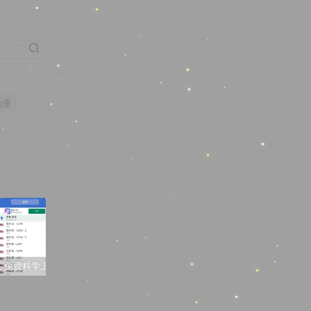
动漫
免费科学上网梯子软件推荐
3D同人动画“蒂法夜间在厕所的新兼职”