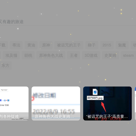
又有趣的旅途
下载
蒂法
黄油
原神
被诅咒的王子
梯子
2015
魅魔
埃及猫
胡桃
原神角色大战
王者
3D游戏
史莱姆
steam
东方
CDN教程与各种疑难杂症解决方法
原神角色大战史莱姆与丘丘人高质量视频
“被诅咒的王子”高质量动漫完整版