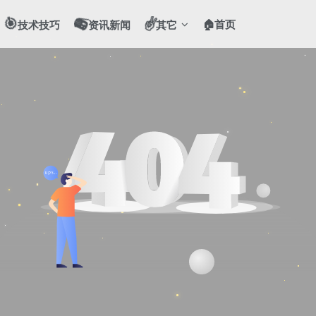
🎯
📻
✌️
🏠首页
技术技巧
资讯新闻
其它